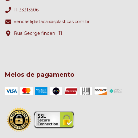
11-33313506
vendas1@etacaixasplasticas.com.br
Rua George finden , 11
Meios de pagamento