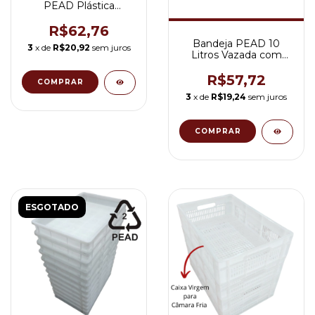
PEAD Plástica
Retangular 12L
Panificadora ETA78
R$62,76
Bandeja PEAD 10
3
x de
R$20,92
sem juros
Litros Vazada com
Fundo Fechado ETA
64FF
R$57,72
3
x de
R$19,24
sem juros
ESGOTADO