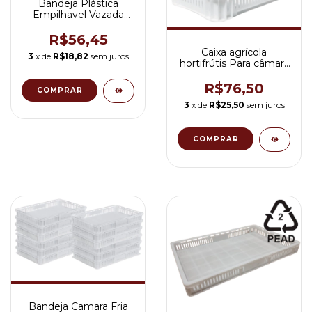
Bandeja Plástica
Empilhavel Vazada
Congelamento
Massas Pães 10L
R$56,45
ETA64
Caixa agrícola
3
x de
R$18,82
sem juros
hortifrútis Para câmara
Fria natural 50lItros
temperatura até -30ºC
R$76,50
3
x de
R$25,50
sem juros
Bandeja Camara Fria