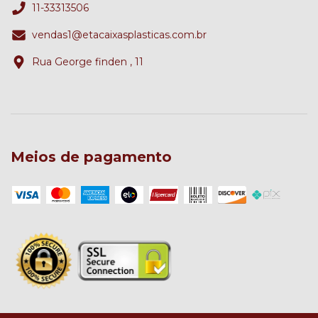
11-33313506
vendas1@etacaixasplasticas.com.br
Rua George finden , 11
Meios de pagamento