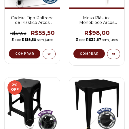
Cadeira Tipo Poltrona
Mesa Plástica
de Plástico Arcos
Monobloco Arcos
Inmetro Suporte até
Branca
182Kg Cor Preta
R$55,50
R$98,00
R$57,98
3
x de
R$18,50
sem juros
3
x de
R$32,67
sem juros
COMPRAR
2
%
OFF