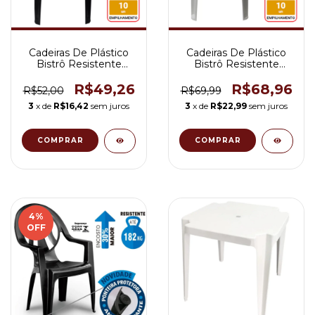
Cadeiras De Plástico
Cadeiras De Plástico
Bistrô Resistente
Bistrô Resistente
Preta Suporta 182kg
Suporta 182kg Cor:
Cor: Preta
Branca
R$49,26
R$68,96
R$52,00
R$69,99
3
x de
R$16,42
sem juros
3
x de
R$22,99
sem juros
4
%
OFF