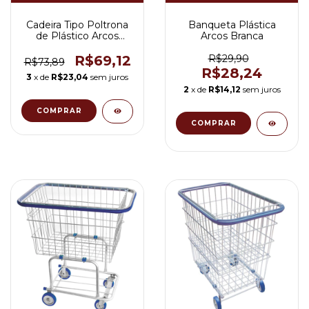
Cadeira Tipo Poltrona
Banqueta Plástica
de Plástico Arcos
Arcos Branca
Inmetro Suporte até
182Kg Cor Branco
R$69,12
R$29,90
R$73,89
R$28,24
3
x de
R$23,04
sem juros
2
x de
R$14,12
sem juros
COMPRAR