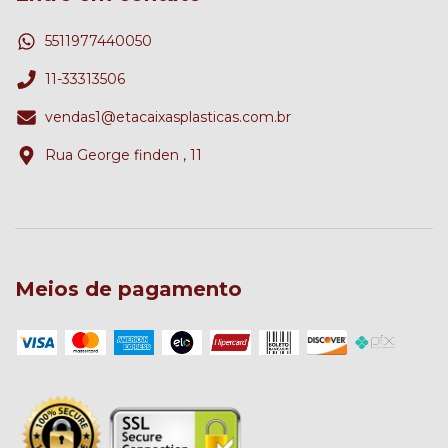
5511977440050
11-33313506
vendas1@etacaixasplasticas.com.br
Rua George finden , 11
Meios de pagamento