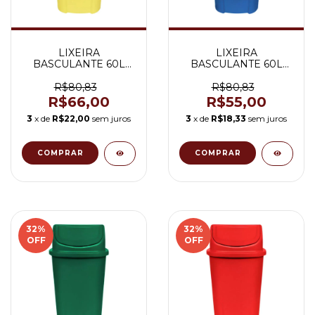
LIXEIRA
LIXEIRA
BASCULANTE 60L
BASCULANTE 60L
AMARELO
AZUL
R$80,83
R$80,83
R$66,00
R$55,00
3
x de
R$22,00
sem juros
3
x de
R$18,33
sem juros
32
%
32
%
OFF
OFF