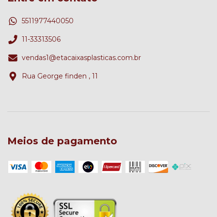
5511977440050
11-33313506
vendas1@etacaixasplasticas.com.br
Rua George finden , 11
Meios de pagamento