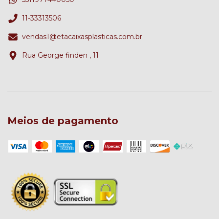
11-33313506
vendas1@etacaixasplasticas.com.br
Rua George finden , 11
Meios de pagamento