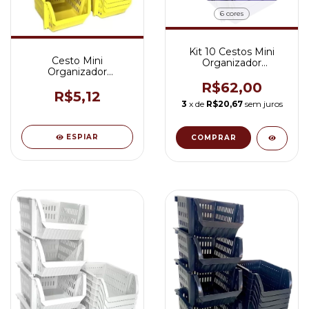
6 cores
Kit 10 Cestos Mini
Cesto Mini
Organizador
Organizador
Empilhável
Empilhável Cor
R$62,00
Amarelo
R$5,12
3
x de
R$20,67
sem juros
ESPIAR
COMPRAR