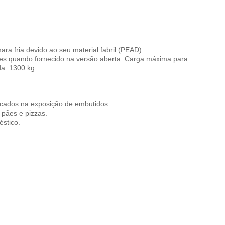
ra fria devido ao seu material fabril (PEAD).
ães quando fornecido na versão aberta. Carga máxima para
da: 1300 kg
cados na exposição de embutidos.
 pães e pizzas.
stico.