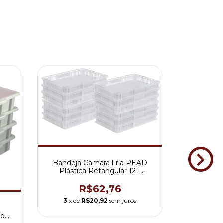
Bandeja Camara Fria PEAD
Plástica Retangular 12L
Panificadora ETA78
R$62,76
3
x de
R$20,92
sem juros
Bandej
ão
Vazada 