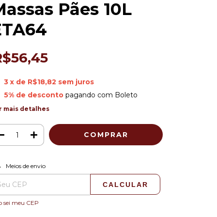
Massas Pães 10L
ETA64
R$56,45
3
x de
R$18,82
sem juros
5% de desconto
pagando com Boleto
r mais detalhes
ALTERAR CEP
regas para o CEP:
Meios de envio
CALCULAR
o sei meu CEP