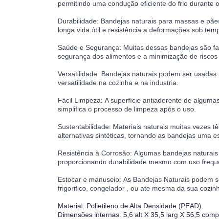
permitindo uma condução eficiente do frio durante
Durabilidade:
Bandejas naturais para massas e pães
longa vida útil e resistência a deformações sob tem
Saúde e Segurança:
Muitas dessas bandejas são fab
segurança dos alimentos e a minimização de riscos
Versatilidade:
Bandejas naturais podem ser usadas 
versatilidade na cozinha e na industria.
Fácil Limpeza:
A superfície antiaderente de algumas
simplifica o processo de limpeza após o uso.
Sustentabilidade:
Materiais naturais muitas vezes
alternativas sintéticas, tornando as bandejas uma e
Resistência à Corrosão:
Algumas bandejas naturais 
proporcionando durabilidade mesmo com uso frequ
Estocar e manuseio:
As Bandejas Naturais podem se
frigorifico, congelador , ou ate mesma da sua cozin
Material: Polietileno de Alta Densidade (PEAD)
Dimensões internas: 5,6 alt X 35,5 larg X 56,5 co