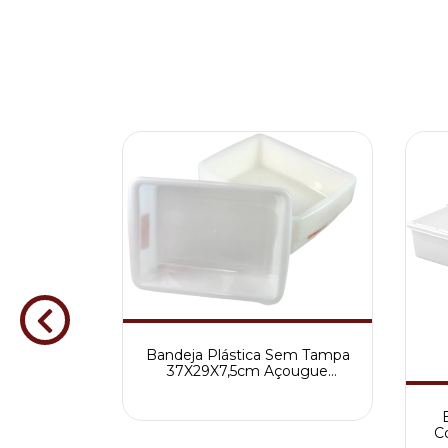
Bandeja Plástica Sem Tampa
37X29X7,5cm Açougue
Multiuso 5,5L
ria PEAD
lar 12L
C