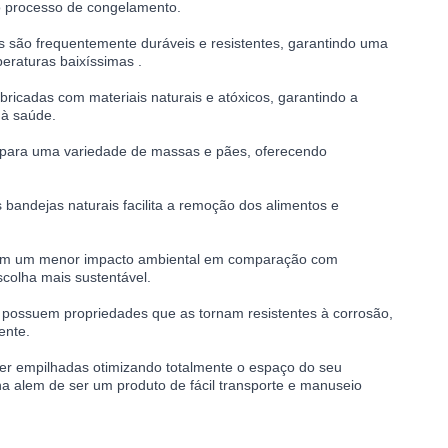
 o processo de congelamento.
 são frequentemente duráveis e resistentes, garantindo uma
peraturas baixíssimas .
ricadas com materiais naturais e atóxicos, garantindo a
 à saúde.
para uma variedade de massas e pães, oferecendo
 bandejas naturais facilita a remoção dos alimentos e
 têm um menor impacto ambiental em comparação com
scolha mais sustentável.
possuem propriedades que as tornam resistentes à corrosão,
ente.
r empilhadas otimizando totalmente o espaço do seu
ha alem de ser um produto de fácil transporte e manuseio
mp