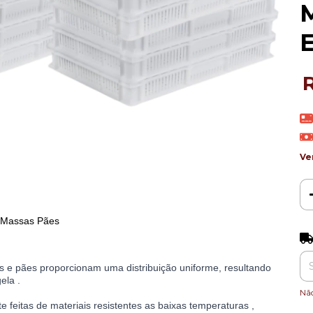
Ve
o Massas Pães
Ent
 e pães proporcionam uma distribuição uniforme, resultando
ela .
Nã
feitas de materiais resistentes as baixas temperaturas ,