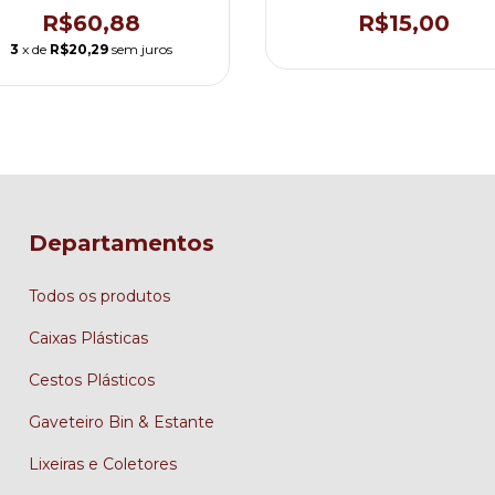
mpilhavel para camera fria
Pizza Pão
R$60,88
R$15,00
3
x de
R$20,29
sem juros
Departamentos
Todos os produtos
Caixas Plásticas
Cestos Plásticos
Gaveteiro Bin & Estante
Lixeiras e Coletores