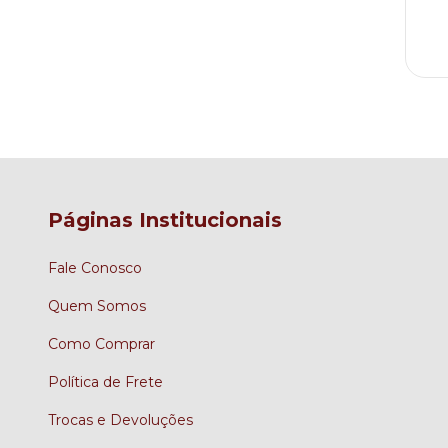
TA78TF
E
2
 juros
Páginas Institucionais
Fale Conosco
Quem Somos
Como Comprar
Política de Frete
Trocas e Devoluções