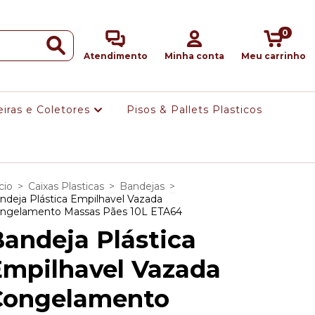
0
Atendimento
Minha conta
Meu carrinho
eiras e Coletores
Pisos & Pallets Plasticos
cio
>
Caixas Plasticas
>
Bandejas
>
ndeja Plástica Empilhavel Vazada
ngelamento Massas Pães 10L ETA64
andeja Plástica
Empilhavel Vazada
Congelamento