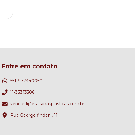
3
x de
Entre em contato
5511977440050
11-33313506
vendas1@etacaixasplasticas.com.br
Rua George finden , 11