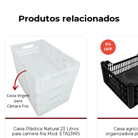
Produtos relacionados
9
%
OFF
Caixa Plástica Natural 23 Litros
Caixa agríco
para camera fria Mod. ETA23MS
organizadora pl