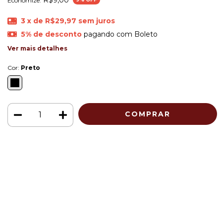
Economize:
3
x de
R$29,97
sem juros
5% de desconto
pagando com Boleto
Ver mais detalhes
Cor:
Preto
Meios de envio
ALTERAR CEP
Entregas para o CEP:
CALCULAR
Faça login
e use seus dados de entrega
Não sei meu CEP