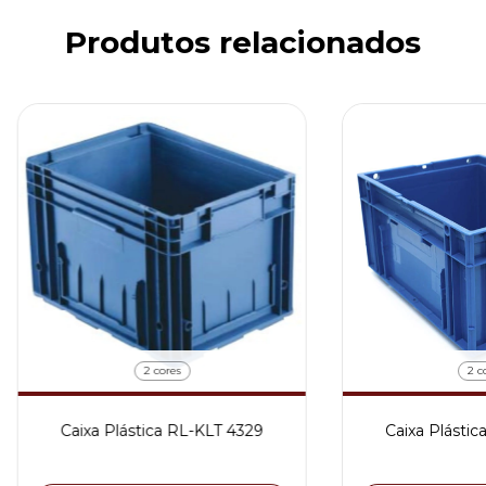
Produtos relacionados
2 cores
2 c
Caixa Plástica RL-KLT 4329
Caixa Plástic