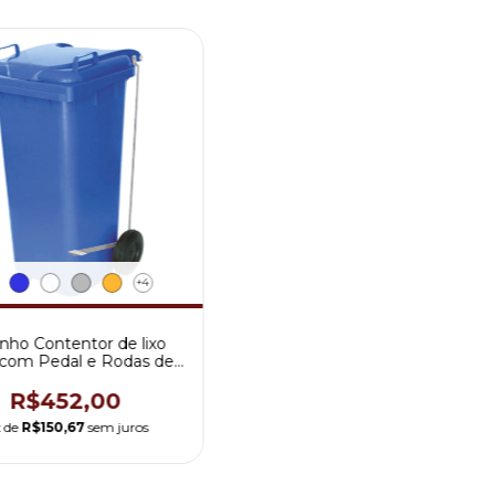
+4
inho Contentor de lixo
 com Pedal e Rodas de
200mm
R$452,00
x de
R$150,67
sem juros