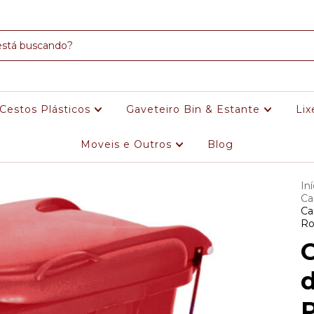
Cestos Plásticos
Gaveteiro Bin & Estante
Lix
Moveis e Outros
Blog
Iní
Ca
Ca
Ro
C
d
P