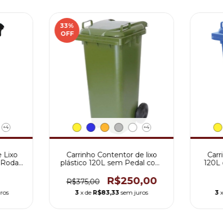
33
%
OFF
+4
+4
 Lixo
Carrinho Contentor de lixo
Carr
 Roda
plástico 120L sem Pedal com
120L
rodas de 200mm
R$250,00
R$375,00
ros
3
x de
R$83,33
sem juros
3