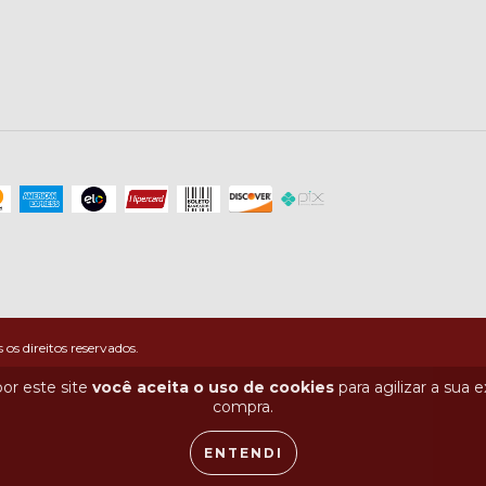
 direitos reservados.
or este site
você aceita o uso de cookies
para agilizar a sua 
compra.
ENTENDI