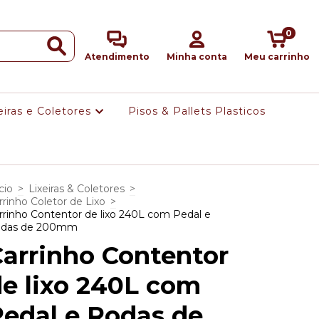
0
Atendimento
Minha conta
Meu carrinho
eiras e Coletores
Pisos & Pallets Plasticos
cio
>
Lixeiras & Coletores
>
rrinho Coletor de Lixo
>
rrinho Contentor de lixo 240L com Pedal e
das de 200mm
arrinho Contentor
e lixo 240L com
edal e Rodas de