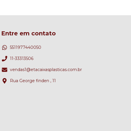
Entre em contato
5511977440050
11-33313506
vendas1@etacaixasplasticas.com.br
Rua George finden , 11