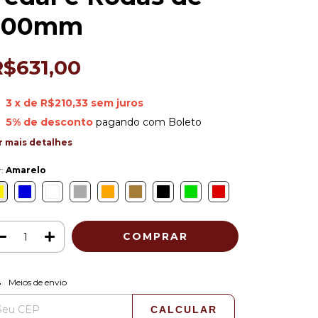
200mm
R$631,00
3
x de
R$210,33
sem juros
5% de desconto
pagando com Boleto
r mais detalhes
r:
Amarelo
ALTERAR CEP
regas para o CEP:
Meios de envio
CALCULAR