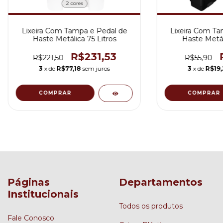
2 cores
Lixeira Com Tampa e Pedal de
Lixeira Com Ta
Haste Metálica 75 Litros
Haste Metáli
R$231,53
R$221,50
R$55,90
3
x de
R$77,18
sem juros
3
x de
R$19,
COMPRAR
COMPRAR
Páginas
Departamentos
Institucionais
Todos os produtos
Fale Conosco