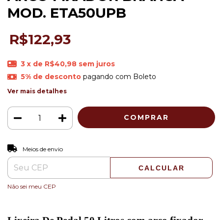
MOD. ETA50UPB
R$122,93
3
x de
R$40,98
sem juros
5% de desconto
pagando com Boleto
Ver mais detalhes
ALTERAR CEP
Entregas para o CEP:
Meios de envio
CALCULAR
Não sei meu CEP