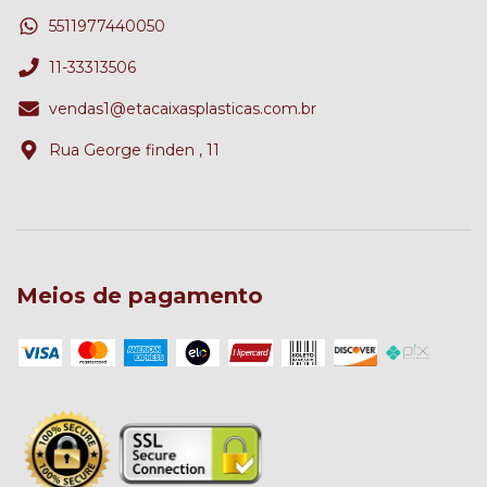
5511977440050
11-33313506
vendas1@etacaixasplasticas.com.br
Rua George finden , 11
Meios de pagamento