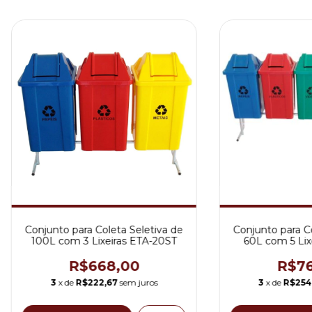
Conjunto para Coleta Seletiva de
Conjunto para Co
100L com 3 Lixeiras ETA-20ST
60L com 5 Lix
R$668,00
R$76
3
x de
R$222,67
sem juros
3
x de
R$254