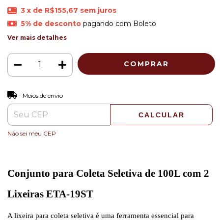
3
x de
R$155,67
sem juros
5% de desconto
pagando com Boleto
Ver mais detalhes
ALTERAR CEP
Entregas para o CEP:
Meios de envio
CALCULAR
Não sei meu CEP
Conjunto para Coleta Seletiva de 100L com 2
Lixeiras ETA-19ST
A lixeira para coleta seletiva é uma ferramenta essencial para