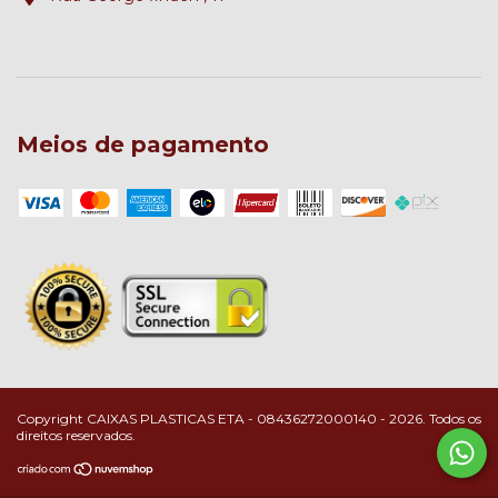
Meios de pagamento
Copyright CAIXAS PLASTICAS ETA - 08436272000140 - 2026. Todos os
direitos reservados.