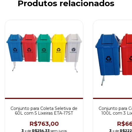
Produtos relacionados
Conjunto para Coleta Seletiva de
Conjunto para Co
60L com 5 Lixeiras ETA-17ST
100L com 3 Lix
R$763,00
R$66
3
x de
R$254,33
sem juros
3
x de
R$222