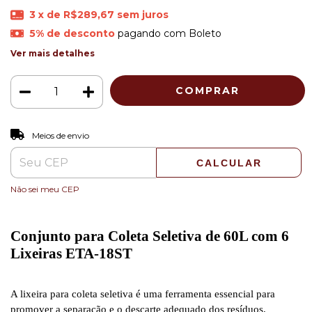
3
x de
R$289,67
sem juros
5% de desconto
pagando com Boleto
Ver mais detalhes
ALTERAR CEP
Entregas para o CEP:
Meios de envio
CALCULAR
Não sei meu CEP
Conjunto para Coleta Seletiva de 60L com 6
Lixeiras ETA-18ST
A lixeira para coleta seletiva é uma ferramenta essencial para
promover a separação e o descarte adequado dos resíduos,