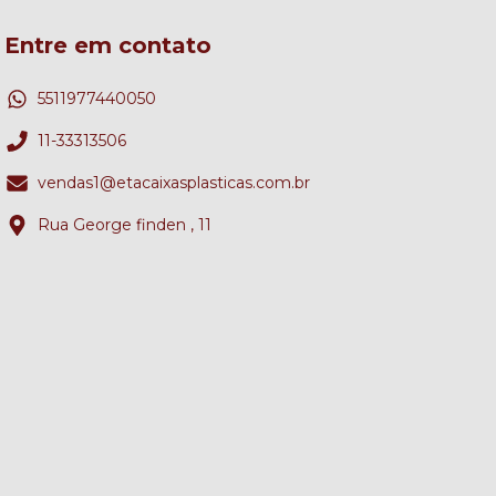
Entre em contato
5511977440050
11-33313506
vendas1@etacaixasplasticas.com.br
Rua George finden , 11