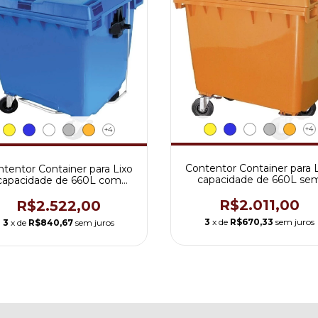
+4
+4
Contentor Container para 
tentor Container para Lixo
capacidade de 660L se
capacidade de 660L com
Pedal Mod. 660J
Pedal Mod. 660PJ
R$2.011,00
R$2.522,00
3
x de
R$670,33
sem juros
3
x de
R$840,67
sem juros