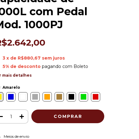
1000L com Pedal
Mod. 1000PJ
R$2.642,00
3
x de
R$880,67
sem juros
5% de desconto
pagando com Boleto
r mais detalhes
r:
Amarelo
ALTERAR CEP
regas para o CEP:
Meios de envio