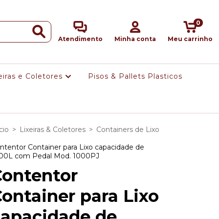
0
Atendimento
Minha conta
Meu carrinho
eiras e Coletores
Pisos & Pallets Plasticos
cio
>
Lixeiras & Coletores
>
Containers de Lixo
ntentor Container para Lixo capacidade de
00L com Pedal Mod. 1000PJ
Contentor
ontainer para Lixo
capacidade de