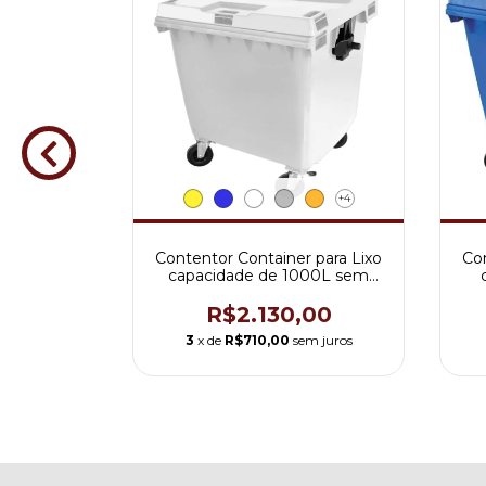
+4
+4
 para Lixo
Contentor Container para Lixo
Con
000L sem
capacidade de 1000L sem
000J
Pedal Mod. 1000SC
00
R$2.130,00
m juros
3
x de
R$710,00
sem juros