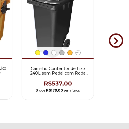
+4
Lixo
Carrinho Contentor de Lixo
Carrinh
m
240L sem Pedal com Roda
120L co
200mm
R$537,00
R
3
x de
R$179,00
sem juros
3
x de